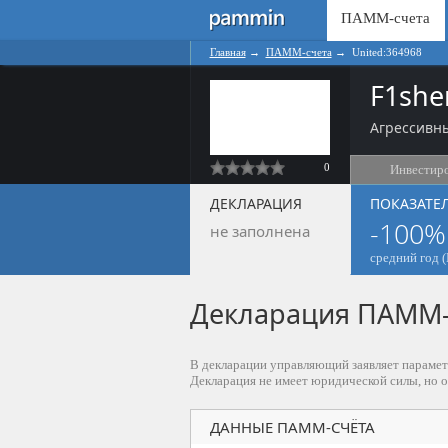
ПАММ-счета
Главная
→
ПАММ-счета
→
United:364968
F1she
Агрессивны
0
Инвестир
ДЕКЛАРАЦИЯ
ПОКАЗАТЕ
-100%
не заполнена
средний год (
Декларация ПАММ-с
В декларации управляющий заявляет парамет
Декларация не имеет юридической силы, но 
ДАННЫЕ ПАММ-СЧЁТА