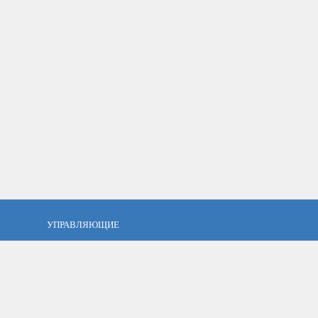
УПРАВЛЯЮЩИЕ
фель?
Кто такой управляющий?
тов
ПАММ управляющие
тфель
Как выбрать управляющего?