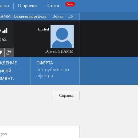
авка
О проекте
Стата
 ПАММ
|
Создать портфель
Войти
EN
United
рах.
Это мой ПАММ
ЖДЕНИЕ
ОФЕРТА
нет публичной
исей
оферты
мент.
Справка
цию.