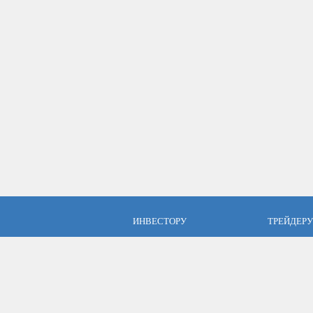
ИНВЕСТОРУ
ТРЕЙДЕРУ
ПАММ инвестиции
Брокер Аль
ПАММ-счета Альпари
Торговые у
Отзывы об Альпари
Открыть сч
Компания Альпари
Стать упр