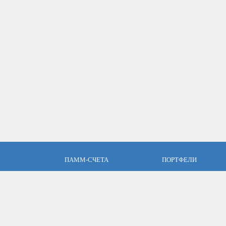
ПАММ-СЧЕТА
ПОРТФЕЛИ
пари
Что такое ПАММ-счет?
Что такое ПАММ порт
словия
Рейтинг ПАММ-счетов
Портфели ПАММ-сче
ет
Как выбрать в ПАММ-счет?
Составить ПАММ пор
авляющим
Отзывы о ПАММ-счетах