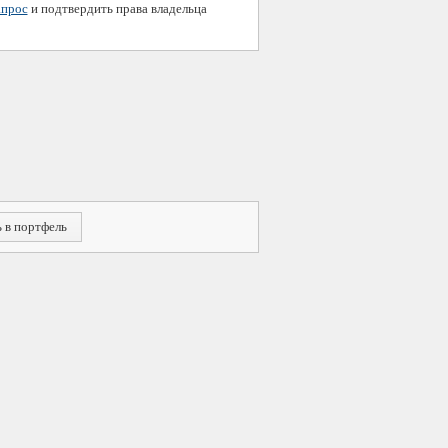
апрос
и подтвердить права владельца
 в портфель