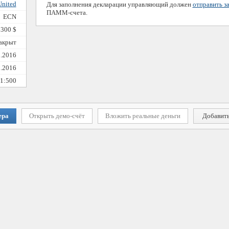
United
Для заполнения декларации управляющий должен
отправить з
ПАММ-счета.
ECN
300 $
закрыт
5.2016
5.2016
1:500
ера
Открыть демо-счёт
Вложить реальные деньги
Добавить