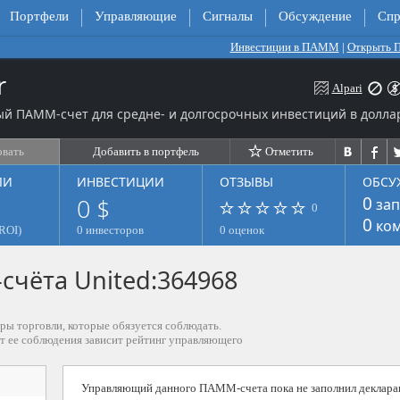
Портфели
Управляющие
Сигналы
Обсуждение
Спр
Инвестиции в ПАММ
|
Открыть
r
Alpari
й ПАММ-счет для средне- и долгосрочных инвестиций в долла
овать
Добавить в портфель
Отметить
ЛИ
ИНВЕСТИЦИИ
ОТЗЫВЫ
ОБСУ
0 $
0
зап
0
0
ком
ROI)
0 инвесторов
0 оценок
чёта United:364968
ры торговли, которые обязуется соблюдать.
от ее соблюдения зависит рейтинг управляющего
Управляющий данного ПАММ-счета пока не заполнил деклара