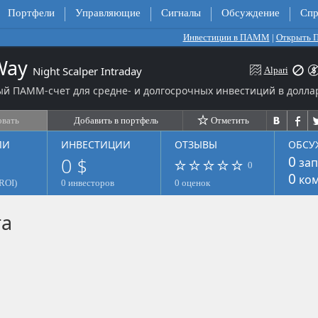
Портфели
Управляющие
Сигналы
Обсуждение
Спр
Инвестиции в ПАММ
|
Открыть
 Way
Night Scalper Intraday
Alpari
й ПАММ-счет для средне- и долгосрочных инвестиций в долла
овать
Добавить в портфель
Отметить
ЛИ
ИНВЕСТИЦИИ
ОТЗЫВЫ
ОБСУ
0 $
0
зап
0
0
ком
ROI)
0 инвесторов
0 оценок
та