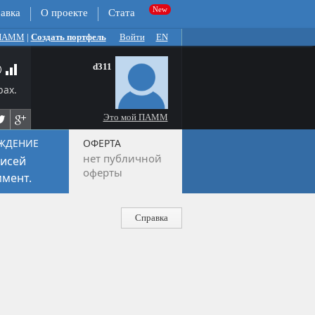
авка
О проекте
Стата
 ПАММ
|
Создать портфель
Войти
EN
d311
рах.
Это мой ПАММ
ЖДЕНИЕ
ОФЕРТА
нет публичной
исей
оферты
мент.
Справка