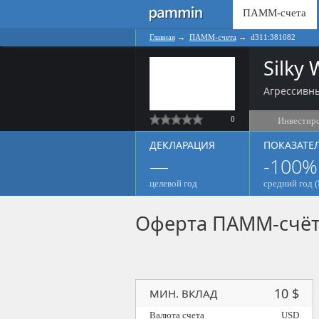
ПАММ-счета
Главная
→
ПАММ-счета
→
d311:381082
Silky
Агрессивны
0
Инвестир
ДЕКЛАРАЦИЯ
ПОКАЗАТЕ
—
-100%
целевой год
средний год (
Оферта ПАММ-счё
10 $
МИН. ВКЛАД
Валюта счета
USD