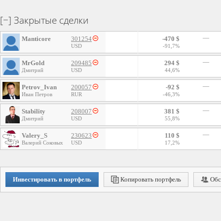
Закрытые сделки
—
Manticore
301254
-470 $
USD
-91,7%
—
MrGold
209485
294 $
Дмитрий
USD
44,6%
—
Petrov_Ivan
200057
-92 $
Иван Петров
RUR
-46,3%
—
Stability
208007
381 $
Дмитрий
USD
55,8%
—
Valery_S
230623
110 $
Валерий Соковых
USD
17,2%
Инвестировать в портфель
Копировать портфель
Обс