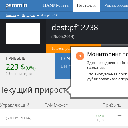
ПАММ-счета
Портфели
Управляющи
Главная
→
Портфели
→
dest:pf12238
dest:pf12238
(26.05.2014)
Инвестировать в портфель
Копировать 
Мониторинг п
1
ПРИБЫЛЬ
ПЛАН
ОПЕР
Здесь ежедневно обно
223 $
231
Без плана
п
(0%)
создания.
0
зая
0 $ чистые ср-ва
Это виртуальная при
дублировать все опер
Текущий прирост
Управляющий
ПАММ-счёт
Прибыль
—
223 $
(26.05.2014)
0,1%