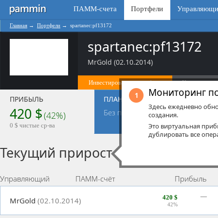
ПАММ-счета
Портфели
Управляющи
Главная
→
Портфели
→
spartanec:pf13172
spartanec:pf13172
MrGold (02.10.2014)
Инвестировать в портфель
Копировать 
Мониторинг п
1
ПРИБЫЛЬ
ПЛАН
ОПЕР
Здесь ежедневно обно
420 $
52
Без плана
пр
(42%)
создания.
0
зая
0 $ чистые ср-ва
Это виртуальная при
дублировать все опер
Текущий прирост
Управляющий
ПАММ-счёт
Прибыль
—
420 $
MrGold
(02.10.2014)
42%