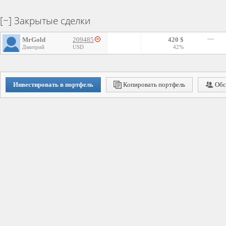
Закрытые сделки
—
MrGold
209485
420 $
Дмитрий
USD
42%
Инвестировать в портфель
Копировать портфель
Обс