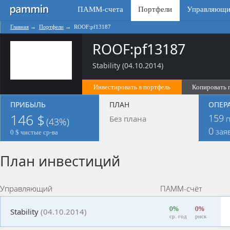
ПАММ-счета
Портфели
Управляющи
Главная
→
Портфели
→
ROOF:pf13187
ROOF:pf13187
Stability (04.10.2014)
Инвестировать в портфель
Копировать 
ПРИБЫЛЬ
ПЛАН
ОПЕР
146 $
159
Без плана
п
(43%)
0
зая
0 $ чистые ср-ва
План инвестиций
Управляющий
ПАММ-счёт
0%
0%
Stability
(04.10.2014)
ср. год
риск