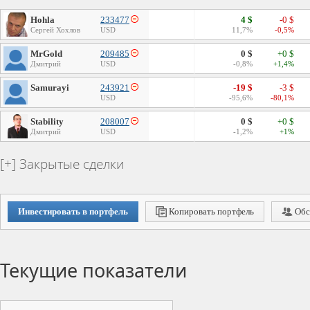
Hohla
233477
4 $
-0 $
Сергей Хохлов
USD
11,7%
-0,5%
MrGold
209485
0 $
+0 $
Дмитрий
USD
-0,8%
+1,4%
Samurayi
243921
-19 $
-3 $
USD
-95,6%
-80,1%
Stability
208007
0 $
+0 $
Дмитрий
USD
-1,2%
+1%
Закрытые сделки
Инвестировать в портфель
Копировать портфель
Обс
Текущие показатели