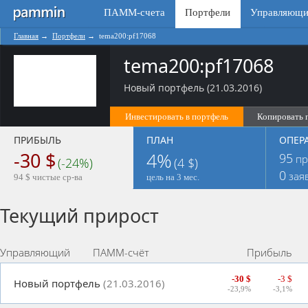
ПАММ-счета
Портфели
Управляющи
Главная
→
Портфели
→
tema200:pf17068
tema200:pf17068
Новый портфель (21.03.2016)
Инвестировать в портфель
Копировать 
ПРИБЫЛЬ
ПЛАН
ОПЕР
-30 $
4%
95
пр
(-24%)
(4 $)
0
зая
94 $ чистые ср-ва
цель на 3 мес.
Текущий прирост
Управляющий
ПАММ-счёт
Прибыль
-30 $
-3 $
Новый портфель
(21.03.2016)
-23,9%
-3,1%