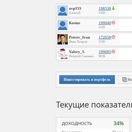
avp555
198538
Алексей
USD
Kostas
199040
USD
Petrov_Ivan
172658
Иван Петров
USD
Valery_S
199085
Валерий Соковых
RUR
Инвестировать в портфель
Ко
Текущие показател
34%
ДОХОДНОСТЬ