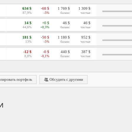
634 $
-68 $
1 769 $
1 309 $
87,9%
-5%
баланс
чистые
14 $
+0 $
46 $
46 $
44,6%
+0,3%
баланс
чистые
181 $
-50 $
1 180 $
952 $
13%
-5%
баланс
чистые
-12 $
-0 $
440 $
387 $
8,8%
-0,1%
баланс
чистые
пировать портфель
Обсудить с другими
и