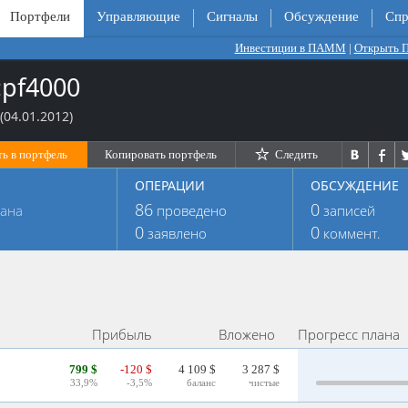
Портфели
Управляющие
Сигналы
Обсуждение
Спр
Инвестиции в ПАММ
|
Открыть
:pf4000
04.01.2012)
ь в портфель
Копировать портфель
Следить
ОПЕРАЦИИ
ОБСУЖДЕНИЕ
86
0
лана
проведено
записей
0
0
заявлено
коммент.
Прибыль
Вложено
Прогресс плана
799 $
-120 $
4 109 $
3 287 $
33,9%
-3,5%
баланс
чистые