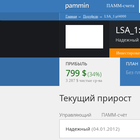
ПАММ-счета
Главная
→
Портфели
→
LSA_1:pf4000
LSA_1
Надежный (
Инвестироват
ПРИБЫЛЬ
ПЛАН
799 $
Без п
(34%)
3 287 $ чистые ср-ва
Текущий прирост
Управляющий
ПАММ-счёт
Надежный
(04.01.2012)