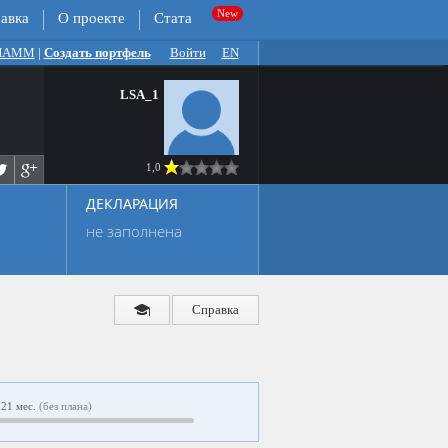
авка
О проекте
Стата
 ПАММ
|
Создать портфель
Войти
EN
LSA_1
1,0
ДЕКЛАРАЦИЯ
не заполнена
Справка
21 мес.
(без плана)