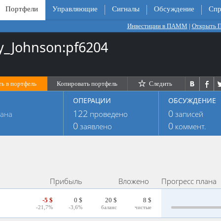
Портфели
Управляющие
Сигналы
Обсуждение
Спр
Инвестиции в ПАММ
|
Открыть
y_Johnson:pf6204
ь в портфель
Копировать портфель
Следить
ОПЕРАЦИИ
ОБСУЖДЕНИЕ
122
0
лана
проведено
записей
0
0
заявлено
коммент.
Прибыль
Вложено
Прогресс плана
-5 $
0 $
20 $
8 $
-21,7%
-3,6%
баланс
чистые