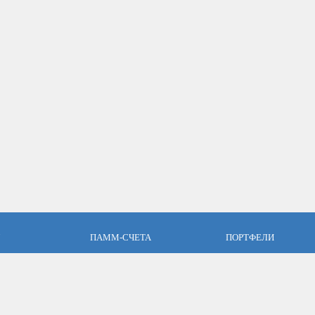
ПАММ-СЧЕТА
ПОРТФЕЛИ
пари
Что такое ПАММ-счет?
Что такое ПАММ порт
словия
Рейтинг ПАММ-счетов
Портфели ПАММ-сче
ет
Как выбрать в ПАММ-счет?
Составить ПАММ пор
авляющим
Отзывы о ПАММ-счетах