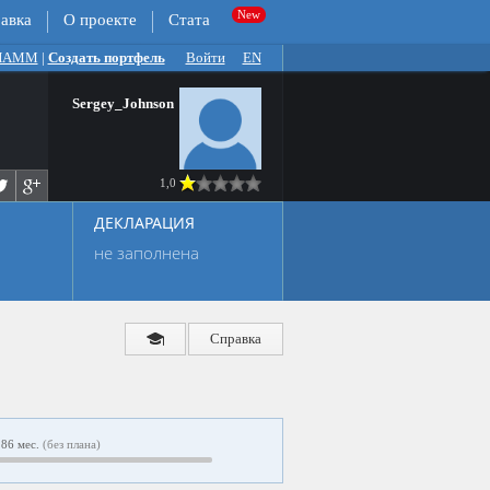
авка
О проекте
Стата
 ПАММ
|
Создать портфель
Войти
EN
Sergey_Johnson
1,0
ДЕКЛАРАЦИЯ
не заполнена
Справка
86 мес.
(без плана)