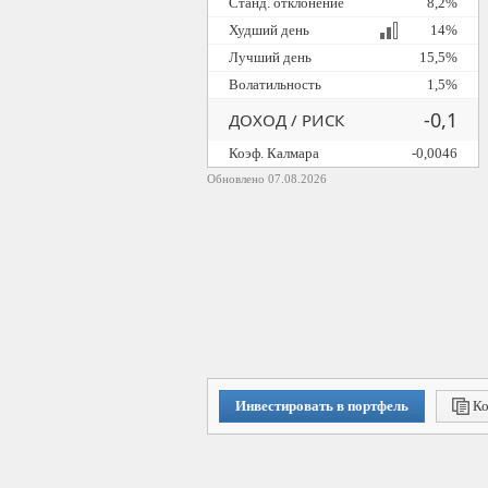
Станд. отклонение
8,2%
Худший день
14%
Лучший день
15,5%
Волатильность
1,5%
-0,1
ДОХОД / РИСК
Коэф. Калмара
-0,0046
Обновлено 07.08.2026
Инвестировать в портфель
Ко