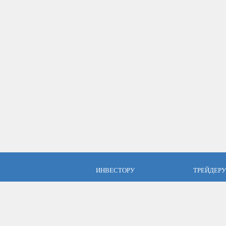
ИНВЕСТОРУ
ТРЕЙДЕРУ
ПАММ инвестиции
Брокер Аль
ПАММ-счета Альпари
Торговые у
Отзывы об Альпари
Открыть сч
Компания Альпари
Стать упр