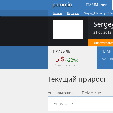
ПАММ-счета
Главная
→
Портфели
→
Sergey_Johnson:pf6204
Serge
21.05.2012
Инвестироват
ПРИБЫЛЬ
ПЛАН
-5 $
Без п
(-22%)
8 $ чистые ср-ва
Текущий прирост
Управляющий
ПАММ-счёт
21.05.2012