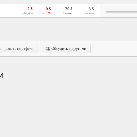
-2 $
-0 $
20 $
8 $
-18,4%
-3,6%
баланс
чистые
пировать портфель
Обсудить с другими
и