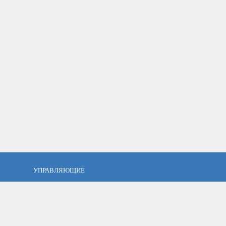
УПРАВЛЯЮЩИЕ
фель?
Кто такой управляющий?
тов
ПАММ управляющие
тфель
Как выбрать управляющего?