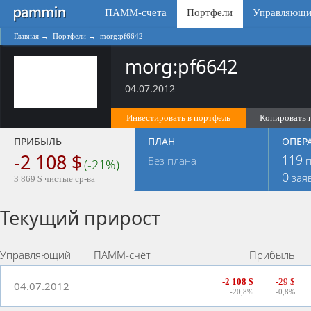
ПАММ-счета
Портфели
Управляющи
Главная
→
Портфели
→
morg:pf6642
morg:pf6642
04.07.2012
Инвестировать в портфель
Копировать 
ПРИБЫЛЬ
ПЛАН
ОПЕР
-2 108 $
119
Без плана
п
(-21%)
0
зая
3 869 $ чистые ср-ва
Текущий прирост
Управляющий
ПАММ-счёт
Прибыль
-2 108 $
-29 $
04.07.2012
-20,8%
-0,8%