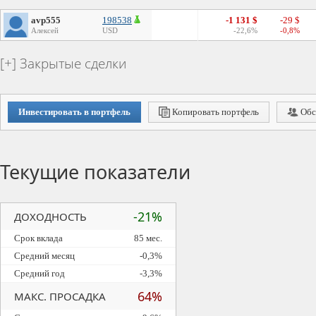
avp555
198538
-1 131 $
-29 $
Алексей
USD
-22,6%
-0,8%
Закрытые сделки
Инвестировать в портфель
Копировать портфель
Обс
Текущие показатели
-21%
ДОХОДНОСТЬ
Срок вклада
85 мес.
Средний месяц
-0,3%
Средний год
-3,3%
64%
МАКС. ПРОСАДКА