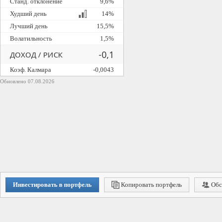
Станд. отклонение
9,6%
Худший день
14%
Лучший день
15,5%
Волатильность
1,5%
-0,1
ДОХОД / РИСК
Коэф. Калмара
-0,0043
Обновлено 07.08.2026
Инвестировать в портфель
Копировать портфель
Обс