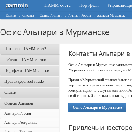
ПАММ-счета
Портфели
Управляющи
Главная
→
Справка
→
Офисы Альпари
→
Альпари Россия
→
Альпари Мурманск
Офис Альпари в Мурманске
Что такое ПАММ-счет?
Контакты Альпари в
Рейтинг ПАММ-счетов
Офис Альпари в Мурманске занимает
Мурманск или ближайших городах Му
Портфели ПАММ-счетов
Придя в Мурманский филиал Альпари
Провайдеры Zulutrade
торговать на средства инвесторов, на
консультацию по услугам компании А
Статьи
свой торговый счет или вложить ден
Офисы Альпари
Офис Альпари в Мурманске
Альпари Россия
Альпари Астрахань
Привлечь инвесторо
Альпари Барнаул