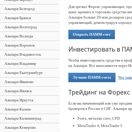
Для зрелых Форекс управляющих, пр
Альпари Белгород
шанс принять в торговлю средства и
Альпари больше 20 млн долларов сре
Альпари Брянск
управляющий, демонстрируя хорошу
Альпари Волгоград
Открыть ПАММ-счет
Альпари Вологда
Альпари Воронеж
Инвестировать в ПА
Альпари Владивосток
Чтобы инвестировать средства в про
Альпари Владимир
на Альпари. Все выполняется через Ин
Альпари Екатеринбург
Лучшие ПАММ-счета
Что так
Альпари Иваново
Трейдинг на Форекс
Альпари Ижевск
Альпари Иркутск
Если вы начинающий или уже продвин
брокером в России и СНГ. Альпари п
Альпари Казань
Альпари Калининград
Forex, металлы спот, CFD
MetaTrader 4, MetaTrader 5
Альпари Кемерово