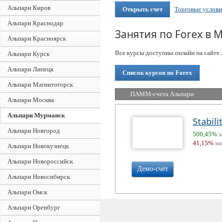
Альпари Киров
Открыть счет
Торговые услови
Альпари Краснодар
Занятия по Forex в 
Альпари Красноярск
Все курсы доступны онлайн на сайте 
Альпари Курск
Альпари Липецк
Список курсов по Forex
Альпари Магнитогорск
ПАММ-счета Альпари
Альпари Москва
Альпари Мурманск
Stabili
Альпари Новгород
500,45%
з
41,15%
ма
Альпари Новокузнецк
Альпари Новороссийск
Демо-счёт
Альпари Новосибирск
Альпари Омск
Альпари Оренбург