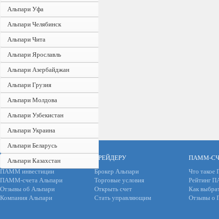
Альпари Уфа
Альпари Челябинск
Альпари Чита
Альпари Ярославль
Альпари Азербайджан
Альпари Грузия
Альпари Молдова
Альпари Узбекистан
Альпари Украина
Альпари Беларусь
ИНВЕСТОРУ
ТРЕЙДЕРУ
ПАММ-СЧ
Альпари Казахстан
ПАММ инвестиции
Брокер Альпари
Что такое
ПАММ-счета Альпари
Торговые условия
Рейтинг 
Отзывы об Альпари
Открыть счет
Как выбра
Компания Альпари
Стать управляющим
Отзывы о