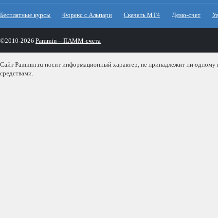
Бесплатные курсы
Форекс с Альпари
Скачать МТ4
Демо-счет
У
©2010-2026
Pammin – ПАММ-счета
Сайт Pammin.ru носит информационный характер, не принадлежит ни одному из
средствами.