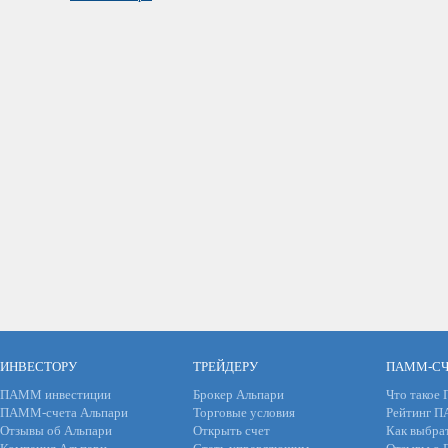
ИНВЕСТОРУ
ТРЕЙДЕРУ
ПАММ-СЧ
ПАММ инвестиции
Брокер Альпари
Что такое
ПАММ-счета Альпари
Торговые условия
Рейтинг 
Отзывы об Альпари
Открыть счет
Как выбра