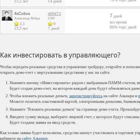
15,5 лет
14 дней
4xCobra
409473
7
дней
Александр Кобра
USD
все время
2,1
0
86%
торг. дней
15,5 лет
7 дней
Как инвестировать в управляющего?
Чтобы передать реальные средства в управление трейдеру, откройте и пополн
открыть демо-счет с виртуальными средствами у нас на сайте.
Нажмите кнопку «Инвестировать» рядом с выбранным ПАММ-счетом, вве
Будет создан демо-счет, на котором каждый день будут обновляться дан
Чтобы вложить реальные деньги,
зарегистрируйтесь
на сайте Альпари и
Можете оплатить пластиковой картой, электронными деньгами, банковс
Нажмите "Вложить реальные деньги" на странице демо-счета. Произойдет
Введите сумму вклада, выберите лицевой счет, с которого будут списаны
Будет создана заявка на ввод средств.
Как только заявка будет исполнена, средства начнут участвовать в торговле 
кабинете на
сайте Альпари
.