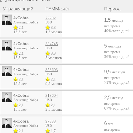
Управляющий
ПАММ-счёт
Период
4xCobra
72202
1,5
месяца
Александр Кобра
USD
все время
2,1
3,3
40%
торг. дней
15,5 лет
1,5 месяца
4xCobra
384745
5
месяцев
Александр Кобра
USD
все время
2,1
3,3
56%
торг. дней
15,5 лет
5 месяцев
4xCobra
358603
9,5
месяцев
Александр Кобра
USD
все время
2,1
2,1
71%
торг. дней
15,5 лет
9,5 месяцев
4xCobra
318604
2,5
месяца
Александр Кобра
USD
все время
2,1
2,1
67%
торг. дней
15,5 лет
2,5 месяца
4xCobra
97833
6
лет
Александр Кобра
USD
все время
2,1
1,7