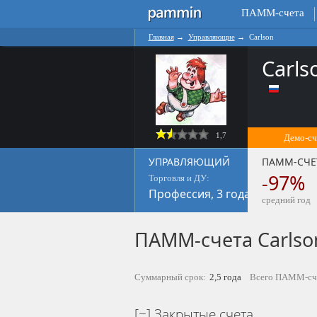
ПАММ-счета
Главная
→
Управляющие
→
Carlson
Carls
1,7
Демо-сч
УПРАВЛЯЮЩИЙ
ПАММ-СЧЕ
-97%
Торговля и ДУ:
Профессия, 3 года
средний год
ПАММ-счета Carlso
Суммарный срок:
2,5 года
Всего ПАММ-сч
Закрытые счета