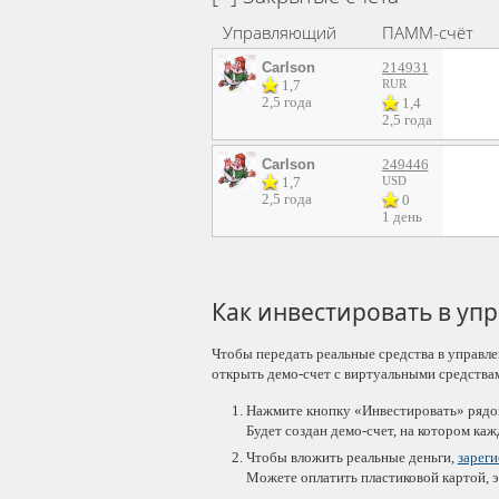
Управляющий
ПАММ-счёт
Carlson
214931
1,7
RUR
2,5 года
1,4
2,5 года
Carlson
249446
1,7
USD
2,5 года
0
1 день
Как инвестировать в уп
Чтобы передать реальные средства в управле
открыть демо-счет с виртуальными средствами
Нажмите кнопку «Инвестировать» рядо
Будет создан демо-счет, на котором ка
Чтобы вложить реальные деньги,
зарег
Можете оплатить пластиковой картой, 