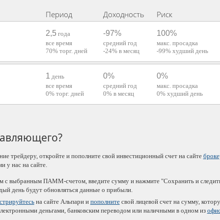
Период
Доходность
Риск
2,5
-97%
100%
года
все время
средний год
макс. просадка
70%
торг. дней
-24%
в месяц
-99%
худший день
1
0%
0%
день
все время
средний год
макс. просадка
0%
торг. дней
0%
в месяц
0%
худший день
равляющего?
ние трейдеру, откройте и пополните свой инвестиционный счет на сайте
броке
 у нас на сайте.
м с выбранным ПАММ-счетом, введите сумму и нажмите "Сохранить и следить
ждый день будут обновляться данные о прибыли.
истрируйтесь
на сайте Альпари и
пополните
свой лицевой счет на сумму, котор
электронными деньгами, банковским переводом или наличными в одном из
офи