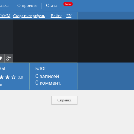
авка
О проекте
Стата
 ПАММ
|
Создать портфель
Войти
EN
ВЫ
БЛОГ
0
записей
3,8
0
коммент.
ки
Справка