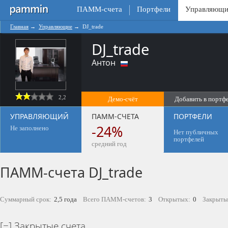
ПАММ-счета
Портфели
Управляющи
Главная
→
Управляющие
→
DJ_trade
DJ_trade
Антон
2,2
Демо-счёт
Добавить в портф
0
УПРАВЛЯЮЩИЙ
ПАММ-СЧЕТА
ПОРТФЕЛИ
-24%
Не заполнено
Нет публичных
портфелей
средний год
ПАММ-счета DJ_trade
Суммарный срок:
2,5 года
Всего ПАММ-счетов:
3
Открытых:
0
Закрыты
Закрытые счета