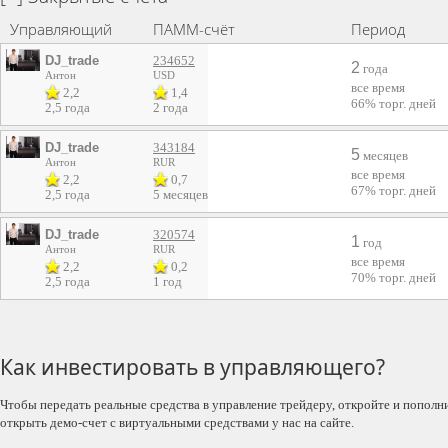
Управляющий
ПАММ-счёт
Период
DJ_trade
234652
2
года
Антон
USD
все время
2,2
1,4
66%
торг. дней
2,5 года
2 года
DJ_trade
343184
5
месяцев
Антон
RUR
все время
2,2
0,7
67%
торг. дней
2,5 года
5 месяцев
DJ_trade
320574
1
год
Антон
RUR
все время
2,2
0,2
70%
торг. дней
2,5 года
1 год
Как инвестировать в управляющего?
Чтобы передать реальные средства в управление трейдеру, откройте и пополн
открыть демо-счет с виртуальными средствами у нас на сайте.