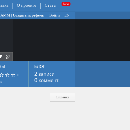
авка
О проекте
Стата
 ПАММ
|
Создать портфель
Войти
EN
ВЫ
БЛОГ
2
записи
0
0
коммент.
ок
Справка