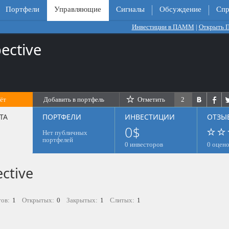
Портфели
Управляющие
Сигналы
Обсуждение
Спр
Инвестиции в ПАММ
|
Открыть
pective
ёт
Добавить в портфель
Отметить
2
0
ТА
ПОРТФЕЛИ
ИНВЕСТИЦИИ
ОТЗЫ
0$
Нет публичных
портфелей
0 инвесторов
0 оцен
ctive
ов:
1
Открытых:
0
Закрытых:
1
Слитых:
1