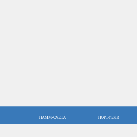
ПАММ-СЧЕТА
ПОРТФЕЛИ
пари
Что такое ПАММ-счет?
Что такое ПАММ порт
словия
Рейтинг ПАММ-счетов
Портфели ПАММ-сче
ет
Как выбрать в ПАММ-счет?
Составить ПАММ пор