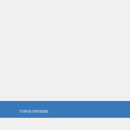
УПРАВЛЯЮЩИЕ
фель?
Кто такой управляющий?
тов
ПАММ управляющие
тфель
Как выбрать управляющего?