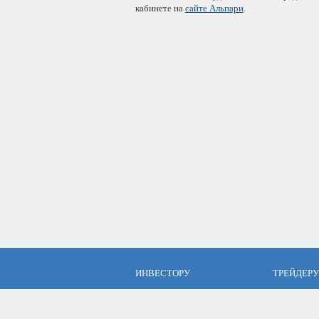
кабинете на
сайте Альпари
.
ИНВЕСТОРУ
ТРЕЙДЕРУ
ПАММ инвестиции
Брокер Аль
ПАММ-счета Альпари
Торговые у
Отзывы об Альпари
Открыть сч