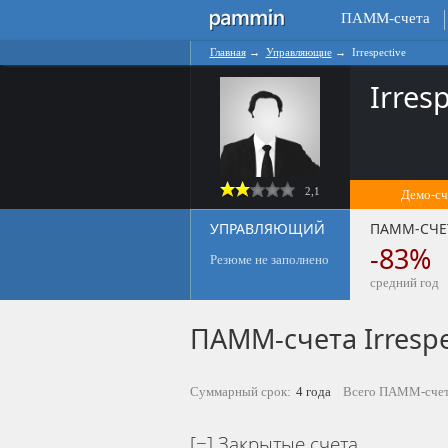
ПАММ-счета
Главная
→
Управляющие
→
Irrespective
Irres
2,1
Демо-сч
УПРАВЛЯЮЩИЙ
ПАММ-СЧЕ
-83%
Резюме не заполнено
средний год
ПАММ-счета Irrespe
Суммарный срок:
4 года
Всего ПАММ-счет
Закрытые счета