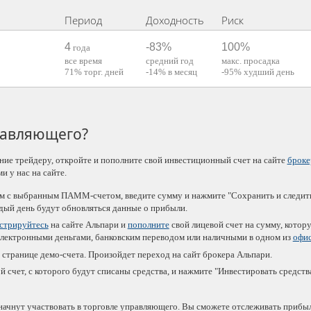
Период
Доходность
Риск
4
-83%
100%
года
все время
средний год
макс. просадка
71%
торг. дней
-14%
в месяц
-95%
худший день
равляющего?
ние трейдеру, откройте и пополните свой инвестиционный счет на сайте
броке
 у нас на сайте.
м с выбранным ПАММ-счетом, введите сумму и нажмите "Сохранить и следить
ждый день будут обновляться данные о прибыли.
истрируйтесь
на сайте Альпари и
пополните
свой лицевой счет на сумму, котор
электронными деньгами, банковским переводом или наличными в одном из
офи
странице демо-счета. Произойдет переход на сайт брокера Альпари.
 счет, с которого будут списаны средства, и нажмите "Инвестировать средства
а начнут участвовать в торговле управляющего. Вы сможете отслеживать прибыл