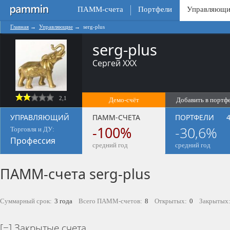
ПАММ-счета
Портфели
Управляющи
Главная
→
Управляющие
→
serg-plus
serg-plus
Сергей ХХХ
2,1
Демо-счёт
Добавить в портф
0
УПРАВЛЯЮЩИЙ
ПАММ-СЧЕТА
ПОРТФЕЛИ
4
-100%
-30,6%
Торговля и ДУ:
Профессия
средний год
средний год
ПАММ-счета serg-plus
Суммарный срок:
3 года
Всего ПАММ-счетов:
8
Открытых:
0
Закрытых
Закрытые счета