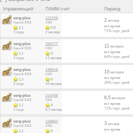
Управляющий
ПАММ-счёт
Период
serg-plus
225559
2
месяца
Сергей ХХХ
USD
все время
2,1
0,8
72%
торг. дней
3 года
2 месяца
serg-plus
206577
11
месяцев
Сергей ХХХ
USD
все время
2,1
0
64%
торг. дней
3 года
11 месяцев
serg-plus
198016
10
месяцев
Сергей ХХХ
USD
все время
2,1
0
28%
торг. дней
3 года
10 месяцев
serg-plus
314768
6,5
месяцев
Сергей ХХХ
USD
все время
2,1
0
72%
торг. дней
3 года
6,5 месяцев
serg-plus
220863
3
месяца
Сергей ХХХ
USD
все время
2,1
0