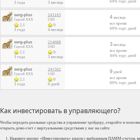
64%
торг. дней
3 года
3 месяца
serg-plus
243165
4
месяца
Сергей ХХХ
USD
все время
2,1
0
69%
торг. дней
3 года
4 месяца
serg-plus
214688
3
месяца
Сергей ХХХ
USD
все время
2,1
0
44%
торг. дней
3 года
3 месяца
serg-plus
241502
9
дней
Сергей ХХХ
USD
все время
2,1
0
89%
торг. дней
3 года
9 дней
Как инвестировать в управляющего?
Чтобы передать реальные средства в управление трейдеру, откройте и пополн
открыть демо-счет с виртуальными средствами у нас на сайте.
Нажмите кнопку «Инвестировать» рядом с выбранным ПАММ-счетом, вве