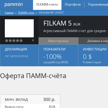
ПАММ-счета
Портфели
Управляющи
Главная
→
ПАММ-счета
→
FILKAM 987:319327
FILKAM 5
RUR
Агрессивный ПАММ-счет для средне- 
0
Инвестировать
Добавить в по
ДЕКЛАРАЦИЯ
ПОКАЗАТЕЛИ
ИНВЕСТИЦИИ
-100%
0 $
не заполнена
средний год (ROI)
0 инвесторов
Оферта ПАММ-счёта
300 р.
МИН. ВКЛАД
Валюта счета
RUR