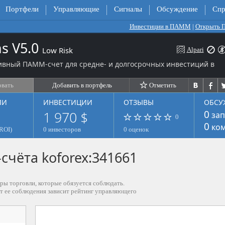
Портфели
Управляющие
Сигналы
Обсуждение
Спр
Инвестиции в ПАММ
|
Открыть
ns V5.0
Low Risk
Alpari
ивный ПАММ-счет для средне- и долгосрочных инвестиций в
овать
Добавить в портфель
Отметить
ЛИ
ИНВЕСТИЦИИ
ОТЗЫВЫ
ОБСУ
1 970 $
0
зап
0
0
ком
ROI)
0 инвесторов
0 оценок
чёта koforex:341661
ры торговли, которые обязуется соблюдать.
от ее соблюдения зависит рейтинг управляющего