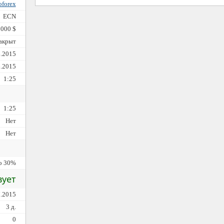
oforex
ECN
 000 $
закрыт
6.2015
6.2015
1:25
1:25
Нет
Нет
о 30%
вует
7.2015
3 д.
0