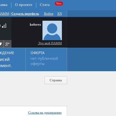
авка
О проекте
Стата
 ПАММ
|
Создать портфель
Войти
EN
koforex
Это мой ПАММ
ЖДЕНИЕ
ОФЕРТА
нет публичной
исей
оферты
мент.
Справка
Ссылка на декларацию