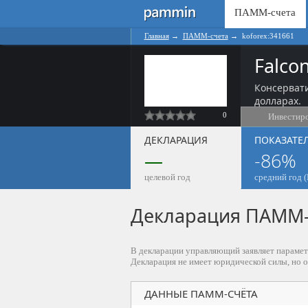
ПАММ-счета
Главная
→
ПАММ-счета
→
koforex:341661
Falco
Консерват
долларах.
0
Инвестир
ДЕКЛАРАЦИЯ
ПОКАЗАТЕ
—
-86%
целевой год
средний год (
Декларация ПАММ-с
В декларации управляющий заявляет парамет
Декларация не имеет юридической силы, но 
ДАННЫЕ ПАММ-СЧЁТА