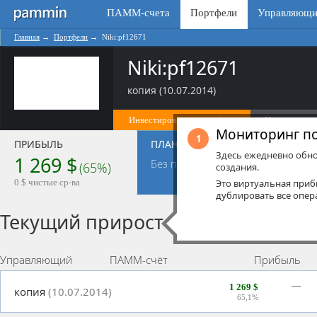
ПАММ-счета
Портфели
Управляющи
Главная
→
Портфели
→
Niki:pf12671
Niki:pf12671
копия (10.07.2014)
Инвестировать в портфель
Копировать 
Мониторинг п
1
ПРИБЫЛЬ
ПЛАН
ОПЕР
Здесь ежедневно обно
1 269 $
176
Без плана
п
(65%)
создания.
0
зая
0 $ чистые ср-ва
Это виртуальная при
дублировать все опер
Текущий прирост
Управляющий
ПАММ-счёт
Прибыль
—
1 269 $
копия
(10.07.2014)
65,1%