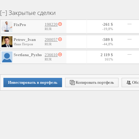
Закрытые сделки
—
198220
-261 $
FixPro
RUR
-19,8%
—
Petrov_Ivan
200057
-589 $
Иван Петров
RUR
-44,8%
—
Svetlana_Pyzhova
236610
2 119 $
RUR
161%
Инвестировать в портфель
Копировать портфель
Обс