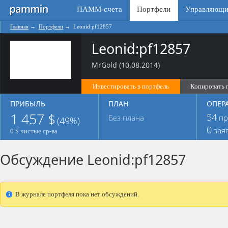
ПАММ-счета
Портфели
Управляющи
Главная
→
Портфели
→
Leonid:pf12857
Leonid:pf12857
MrGold (10.08.2014)
Инвестировать в портфель
Копировать 
ПРИБЫЛЬ
ПЛАН
ОПЕР
1 457 $
54
Без плана
пр
(49%)
0
зая
0 $ чистые ср-ва
Обсуждение Leonid:pf12857
В журнале портфеля пока нет обсуждений.