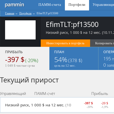
ПАММ-счета
Портфели
Управляющи
Главная
→
Портфели
→
EfimTLT:pf13500
EfimTLT:pf13500
Низкий риск, 1 000 $ на 12 мес. (10.11.
Инвестировать в портфель
Копировать 
ПРИБЫЛЬ
ПЛАН
ОПЕР
-397 $
54%
195
п
(-20%)
(378 $)
0
зая
1 049 $ чистые ср-ва
цель на 12 мес.
Текущий прирост
Управляющий
ПАММ-счёт
Прибыль
-397 $
-20 $
Низкий риск, 1 000 $ на 12 мес.
(10.11.2014)
-20%
-1,9%