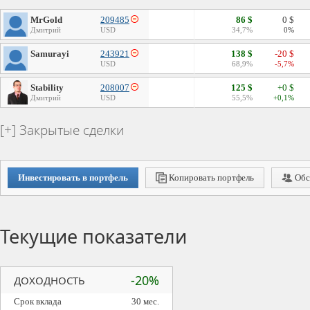
MrGold
209485
86 $
0 $
Дмитрий
USD
34,7%
0%
Samurayi
243921
138 $
-20 $
USD
68,9%
-5,7%
Stability
208007
125 $
+0 $
Дмитрий
USD
55,5%
+0,1%
Закрытые сделки
Инвестировать в портфель
Копировать портфель
Обс
Текущие показатели
-20%
ДОХОДНОСТЬ
Срок вклада
30 мес.