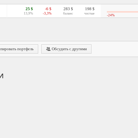
25 $
-6 $
283 $
198 $
13,9%
-3,3%
баланс
чистые
-24%
пировать портфель
Обсудить с другими
и