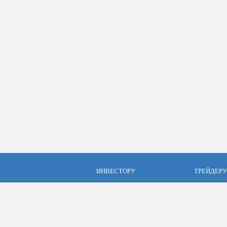
ИНВЕСТОРУ
ТРЕЙДЕРУ
ПАММ инвестиции
Брокер Аль
ПАММ-счета Альпари
Торговые у
Отзывы об Альпари
Открыть сч
Компания Альпари
Стать упр