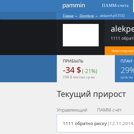
ПАММ-счета
Главная
→
Портфели
→
alekper4:pf13532
alekp
1111 обратн
Инвестироват
ПРИБЫЛЬ
ПЛАН
-34 $
29
(-21%)
198 $ чистые ср-ва
цель на 
Текущий прирост
Управляющий
ПАММ-счёт
1111 обратно риску
(12.11.2014