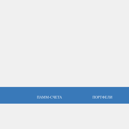
ПАММ-СЧЕТА
ПОРТФЕЛИ
пари
Что такое ПАММ-счет?
Что такое ПАММ порт
словия
Рейтинг ПАММ-счетов
Портфели ПАММ-сче
ет
Как выбрать в ПАММ-счет?
Составить ПАММ пор
авляющим
Отзывы о ПАММ-счетах