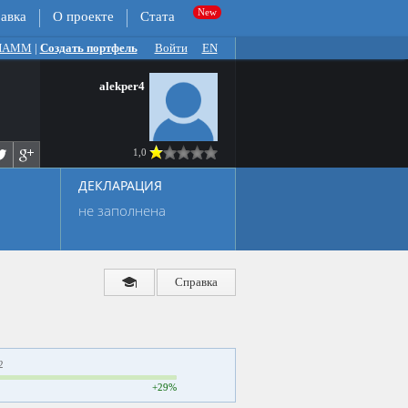
авка
О проекте
Стата
 ПАММ
|
Создать портфель
Войти
EN
alekper4
1,0
ДЕКЛАРАЦИЯ
не заполнена
Справка
2
+29%