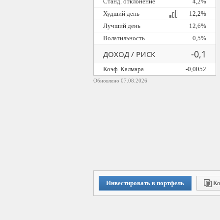
Станд. отклонение
4,2%
Худший день
12,2%
Лучший день
12,6%
Волатильность
0,5%
-0,1
ДОХОД / РИСК
Коэф. Калмара
-0,0052
Обновлено 07.08.2026
Инвестировать в портфель
Ко