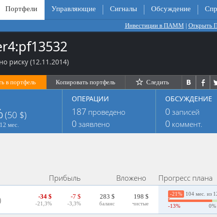
Портфели
Управляющие
Сигналы
Обсуждение
Спр
Инвестиции в ПАММ
|
Открыть
er4:pf13532
о риску (12.11.2014)
ь в портфель
Копировать портфель
Следить
ОПЕРАЦИИ
ОБСУЖДЕНИЕ
%
187
0
проведено
записей
(50 $)
0
0
заявлено
коммент.
12 мес.
Прибыль
Вложено
Прогресс плана
-21%
104 мес. из 1
-34 $
-7 $
283 $
198 $
)
-21,3%
-3,3%
баланс
чистые
-13%
0%