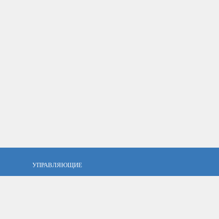
УПРАВЛЯЮЩИЕ
фель?
Кто такой управляющий?
тов
ПАММ управляющие
тфель
Как выбрать управляющего?