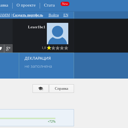
авка
О проекте
Стата
 ПАММ
|
Создать портфель
Войти
EN
Lexer1bc1
1,0
ДЕКЛАРАЦИЯ
не заполнена
Справка
+72%