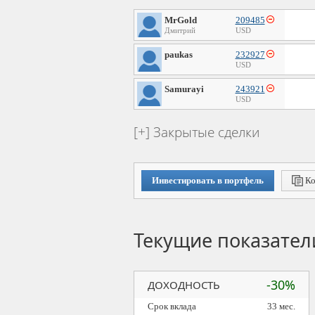
MrGold
209485
Дмитрий
USD
paukas
232927
USD
Samurayi
243921
USD
Закрытые сделки
Инвестировать в портфель
Ко
Текущие показател
-30%
ДОХОДНОСТЬ
Срок вклада
33 мес.