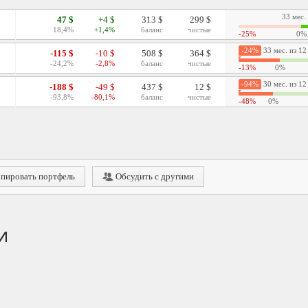
33 мес.
47 $
+4 $
313 $
299 $
18,4%
+1,4%
баланс
чистые
-25%
0%
-24%
33 мес. из 12
-115 $
-10 $
508 $
364 $
-24,2%
-2,8%
баланс
чистые
-13%
0%
-94%
30 мес. из 12
-188 $
-49 $
437 $
12 $
-93,8%
-80,1%
баланс
чистые
-48%
0%
пировать портфель
Обсудить с другими
и