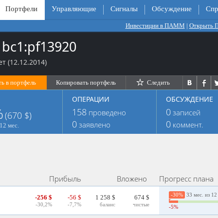
Портфели
Управляющие
Сигналы
Обсуждение
Спр
Инвестиции в ПАММ
|
Открыть
1bc1:pf13920
т (12.12.2014)
ь в портфель
Копировать портфель
Следить
ОПЕРАЦИИ
ОБСУЖДЕНИЕ
%
158
0
проведено
записей
(670 $)
0
0
заявлено
коммент.
12 мес.
Прибыль
Вложено
Прогресс плана
-30%
33 мес. из 12
-256 $
-56 $
1 258 $
674 $
-30,2%
-7,7%
баланс
чистые
-5%