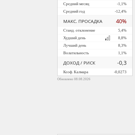
Средний месяц
-1,1%
Средний год
-12,4%
40%
МАКС. ПРОСАДКА
Станд. отклонение
5,4%
Худший день
8,8%
Лучший день
8,3%
Волатильность
1,1%
-0,3
ДОХОД / РИСК
Коэф. Калмара
-0,0273
Обновлено 08.08.2026