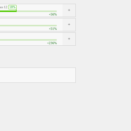
 из 12
18%
+56%
+51%
+236%