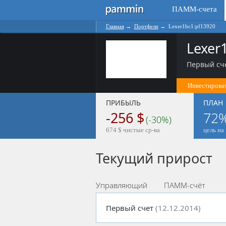
ПАММ-счета
Главная
→
Портфели
→
Lexer1bc1:pf13920
Lexer
Первый сче
Инвестироват
ПРИБЫЛЬ
ПЛАН
-256 $
72
(-30%)
674 $ чистые ср-ва
цель на 
Текущий прирост
Управляющий
ПАММ-счёт
Первый счет
(12.12.2014)