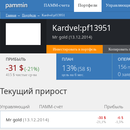
ПАММ-счета
Портфели
Управляющи
Главная
→
Портфели
→
Kardvel:pf13951
Kardvel:pf13951
Mr gold (13.12.2014)
Инвестировать в портфель
Копировать 
ПРИБЫЛЬ
ПЛАН
ОПЕР
-31 $
13%
156
п
(-21%)
(58 $)
0
зая
415 $ чистые ср-ва
цель на 6 мес.
Текущий прирост
Управляющий
ПАММ-счёт
Прибыль
-31 $
-6 $
Mr gold
(13.12.2014)
-21,1%
-1,5%