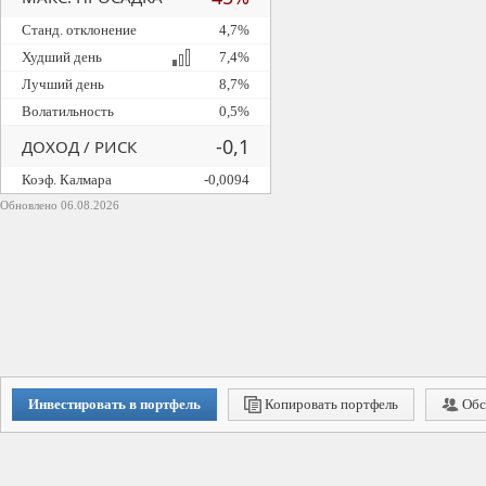
Станд. отклонение
4,7%
Худший день
7,4%
Лучший день
8,7%
Волатильность
0,5%
-0,1
ДОХОД / РИСК
Коэф. Калмара
-0,0094
Обновлено 06.08.2026
Инвестировать в портфель
Копировать портфель
Обс