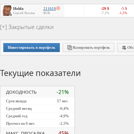
Hohla
211619
-29 $
-5 $
Сергей Хохлов
RUR
-7,2%
-1,5%
Закрытые сделки
Инвестировать в портфель
Копировать портфель
Обс
Текущие показатели
-21%
ДОХОДНОСТЬ
Срок вклада
57 мес.
Средний месяц
-0,4%
Средний год
-4,9%
Прогноз на 6 мес.
-2,5%
45%
МАКС. ПРОСАДКА