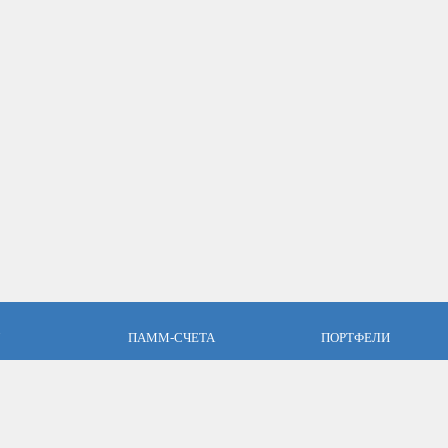
ПАММ-СЧЕТА
ПОРТФЕЛИ
пари
Что такое ПАММ-счет?
Что такое ПАММ порт
словия
Рейтинг ПАММ-счетов
Портфели ПАММ-сче
ет
Как выбрать в ПАММ-счет?
Составить ПАММ пор
авляющим
Отзывы о ПАММ-счетах