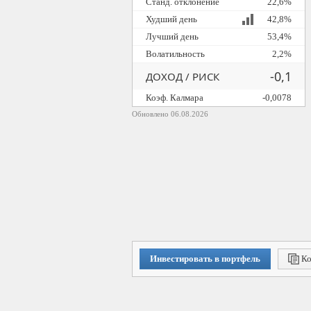
Станд. отклонение
22,6%
Худший день
42,8%
Лучший день
53,4%
Волатильность
2,2%
-0,1
ДОХОД / РИСК
Коэф. Калмара
-0,0078
Обновлено 06.08.2026
Инвестировать в портфель
Ко