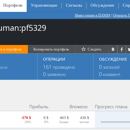
Портфели
Управляющие
Сигналы
Обсуждение
Спр
Инвестиции в ПАММ
|
Открыть
uman:pf5329
ь в портфель
Копировать портфель
Следить
ОПЕРАЦИИ
ОБСУЖДЕНИЕ
161
0
лана
проведено
записей
0
0
заявлено
коммент.
Прибыль
Вложено
Прогресс плана
-376 $
0 $
463 $
430 $
-30%
0%
баланс
чистые