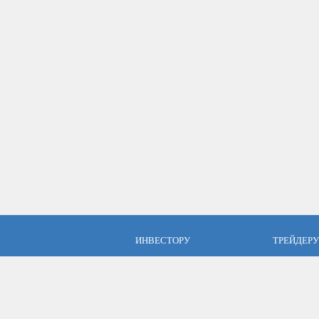
ИНВЕСТОРУ
ТРЕЙДЕРУ
ПАММ инвестиции
Брокер Аль
ПАММ-счета Альпари
Торговые у
Отзывы об Альпари
Открыть сч
Компания Альпари
Стать упр