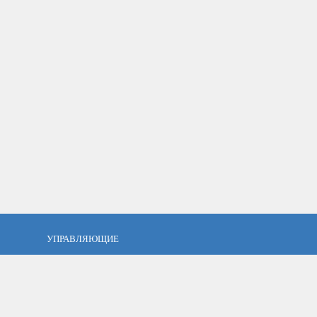
УПРАВЛЯЮЩИЕ
фель?
Кто такой управляющий?
тов
ПАММ управляющие
тфель
Как выбрать управляющего?