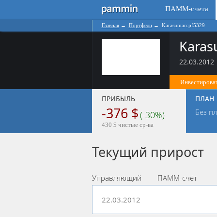
ПАММ-счета
Главная
→
Портфели
→
Karasuman:pf5329
Karas
22.03.2012
Инвестироват
ПРИБЫЛЬ
ПЛАН
-376 $
Без п
(-30%)
430 $ чистые ср-ва
Текущий прирост
Управляющий
ПАММ-счёт
22.03.2012