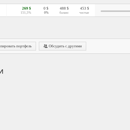
269 $
0 $
488 $
453 $
151,5%
0%
баланс
чистые
пировать портфель
Обсудить с другими
и