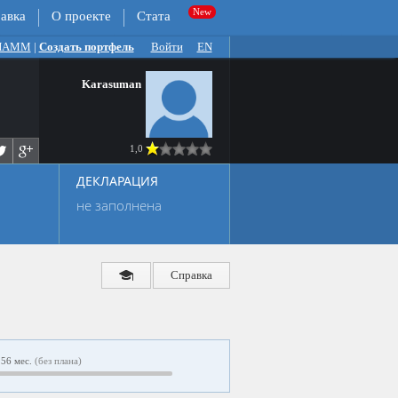
авка
О проекте
Стата
 ПАММ
|
Создать портфель
Войти
EN
Karasuman
1,0
ДЕКЛАРАЦИЯ
не заполнена
Справка
56 мес.
(без плана)