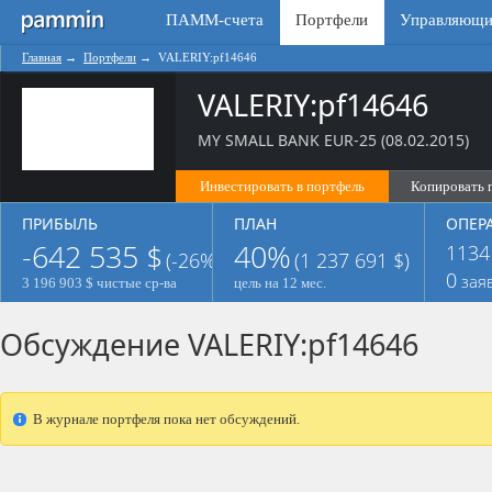
ПАММ-счета
Портфели
Управляющи
Главная
→
Портфели
→
VALERIY:pf14646
VALERIY:pf14646
МY SMALL BANK EUR-25 (08.02.2015)
Инвестировать в портфель
Копировать 
ПРИБЫЛЬ
ПЛАН
ОПЕР
-642 535 $
40%
1134
(-26%)
(1 237 691 $)
0
зая
3 196 903 $ чистые ср-ва
цель на 12 мес.
Обсуждение VALERIY:pf14646
В журнале портфеля пока нет обсуждений.