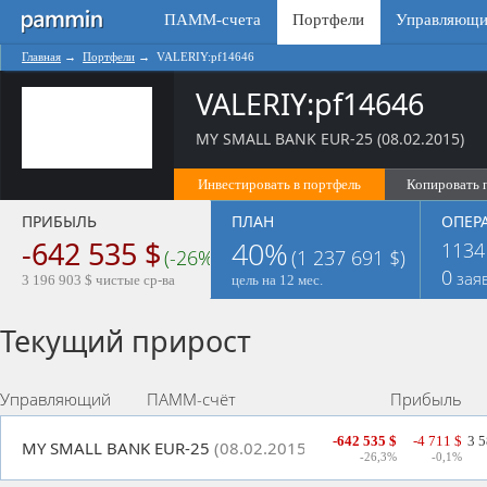
ПАММ-счета
Портфели
Управляющи
Главная
→
Портфели
→
VALERIY:pf14646
VALERIY:pf14646
МY SMALL BANK EUR-25 (08.02.2015)
Инвестировать в портфель
Копировать 
ПРИБЫЛЬ
ПЛАН
ОПЕР
-642 535 $
40%
1134
(-26%)
(1 237 691 $)
0
зая
3 196 903 $ чистые ср-ва
цель на 12 мес.
Текущий прирост
Управляющий
ПАММ-счёт
Прибыль
-642 535 $
-4 711 $
3 5
МY SMALL BANK EUR-25
(08.02.2015)
-26,3%
-0,1%