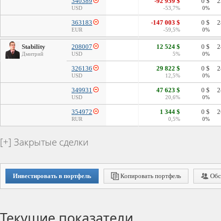
340389
-92 959 $
0 $
2
USD
-53,7%
0%
363183
-147 003 $
0 $
2
EUR
-59,5%
0%
Stability
208007
12 524 $
0 $
2
Дмитрий
USD
5%
0%
326136
29 822 $
0 $
2
USD
12,5%
0%
349931
47 623 $
0 $
2
USD
20,6%
0%
354972
1 344 $
0 $
2
RUR
0,5%
0%
Закрытые сделки
Инвестировать в портфель
Копировать портфель
Обс
Текущие показатели