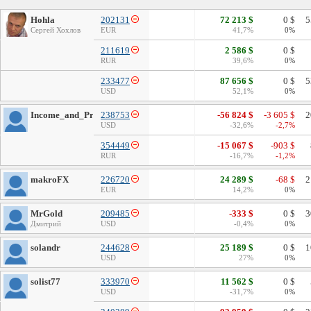
Hohla
202131
72 213 $
0 $
5
Сергей Хохлов
EUR
41,7%
0%
211619
2 586 $
0 $
RUR
39,6%
0%
233477
87 656 $
0 $
5
USD
52,1%
0%
Income_and_Prosperity
238753
-56 824 $
-3 605 $
2
USD
-32,6%
-2,7%
354449
-15 067 $
-903 $
RUR
-16,7%
-1,2%
makroFX
226720
24 289 $
-68 $
2
EUR
14,2%
0%
MrGold
209485
-333 $
0 $
3
Дмитрий
USD
-0,4%
0%
solandr
244628
25 189 $
0 $
1
USD
27%
0%
solist77
333970
11 562 $
0 $
USD
-31,7%
0%